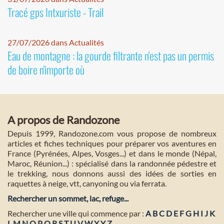
Tracé gps Intxuriste - Trail
27/07/2026 dans Actualités
Eau de montagne : la gourde filtrante n'est pas un permis
de boire n'importe où
A propos de Randozone
Depuis 1999, Randozone.com vous propose de nombreux
articles et fiches techniques pour préparer vos aventures en
France (Pyrénées, Alpes, Vosges...) et dans le monde (Népal,
Maroc, Réunion...) : spécialisé dans la randonnée pédestre et
le trekking, nous donnons aussi des idées de sorties en
raquettes à neige, vtt, canyoning ou via ferrata.
Rechercher un sommet, lac, refuge...
Rechercher une ville qui commence par :
A
B
C
D
E
F
G
H
I
J
K
L
M
N
O
P
Q
R
S
T
U
V
W
X
Y
Z