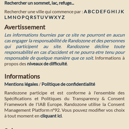
Rechercher un sommet, lac, refuge...
Rechercher une ville qui commence par :
A
B
C
D
E
F
G
H
I
J
K
L
M
N
O
P
Q
R
S
T
U
V
W
X
Y
Z
Avertissement
Les informations fournies par ce site ne pourront en aucun
cas engager la responsabilité de Randozone et des personnes
qui participent au site. Randozone décline toute
responsabilité en cas d'accident et ne pourra etre tenu pour
responsable de quelque manière que ce soit
. Informations à
propos des
niveaux de difficulté
.
Informations
Mentions légales
/
Politique de confidentialité
Randozone participe et est conforme à l'ensemble des
Spécifications et Politiques du Transparency & Consent
Framework de l'IAB Europe. Randozone utilise la Consent
Management Platform n°92. Vous pouvez modifier vos choix
à tout moment en
cliquant ici
.