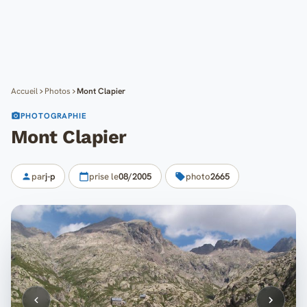
Cartes
Blog
Mon compte
Accueil
Photos
Mont Clapier
PHOTOGRAPHIE
Mont Clapier
par
j-p
prise le
08/2005
photo
2665