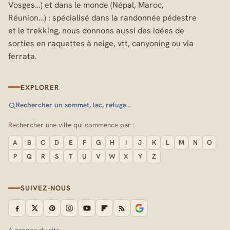
Vosges…) et dans le monde (Népal, Maroc,
Réunion…) : spécialisé dans la randonnée pédestre
et le trekking, nous donnons aussi des idées de
sorties en raquettes à neige, vtt, canyoning ou via
ferrata.
EXPLORER
Rechercher un sommet, lac, refuge…
Rechercher une ville qui commence par :
A
B
C
D
E
F
G
H
I
J
K
L
M
N
O
P
Q
R
S
T
U
V
W
X
Y
Z
SUIVEZ-NOUS