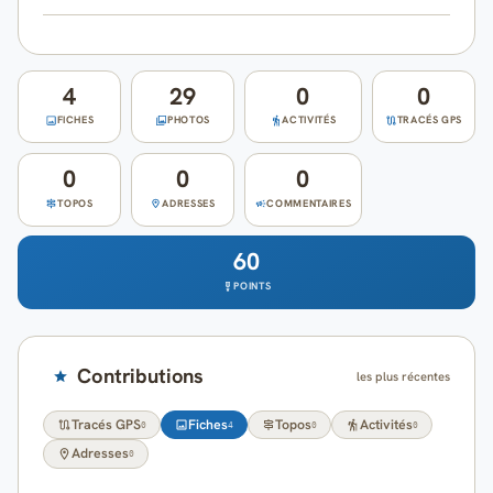
Cartes
Blog
4
29
0
0
FICHES
PHOTOS
ACTIVITÉS
TRACÉS GPS
Mon compte
0
0
0
TOPOS
ADRESSES
COMMENTAIRES
60
POINTS
Contributions
les plus récentes
Tracés GPS
Fiches
Topos
Activités
0
4
0
0
Adresses
0