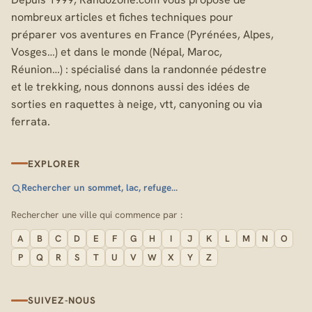
nombreux articles et fiches techniques pour
préparer vos aventures en France (Pyrénées, Alpes,
Vosges…) et dans le monde (Népal, Maroc,
Réunion…) : spécialisé dans la randonnée pédestre
et le trekking, nous donnons aussi des idées de
sorties en raquettes à neige, vtt, canyoning ou via
ferrata.
EXPLORER
Rechercher un sommet, lac, refuge…
Rechercher une ville qui commence par :
A
B
C
D
E
F
G
H
I
J
K
L
M
N
O
P
Q
R
S
T
U
V
W
X
Y
Z
SUIVEZ-NOUS