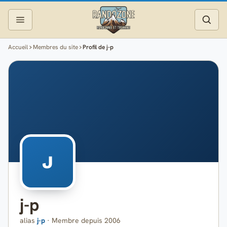
Accueil
Membres du site
Profil de j-p
Topos
Recherche
Photos
Articles
Reportages
J
Matériel
j-p
Services
alias
j-p
· Membre depuis 2006