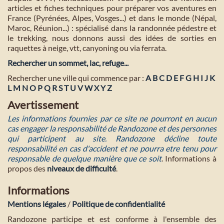
articles et fiches techniques pour préparer vos aventures en
France (Pyrénées, Alpes, Vosges...) et dans le monde (Népal,
Maroc, Réunion...) : spécialisé dans la randonnée pédestre et
le trekking, nous donnons aussi des idées de sorties en
raquettes à neige, vtt, canyoning ou via ferrata.
Rechercher un sommet, lac, refuge...
Rechercher une ville qui commence par :
A
B
C
D
E
F
G
H
I
J
K
L
M
N
O
P
Q
R
S
T
U
V
W
X
Y
Z
Avertissement
Les informations fournies par ce site ne pourront en aucun
cas engager la responsabilité de Randozone et des personnes
qui participent au site. Randozone décline toute
responsabilité en cas d'accident et ne pourra etre tenu pour
responsable de quelque manière que ce soit
. Informations à
propos des
niveaux de difficulté
.
Informations
Mentions légales
/
Politique de confidentialité
Randozone participe et est conforme à l'ensemble des