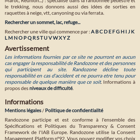
Maroc, Réunion...) : spécialisé dans la randonnée pédestre et
le trekking, nous donnons aussi des idées de sorties en
raquettes à neige, vtt, canyoning ou via ferrata.
Rechercher un sommet, lac, refuge...
Rechercher une ville qui commence par :
A
B
C
D
E
F
G
H
I
J
K
L
M
N
O
P
Q
R
S
T
U
V
W
X
Y
Z
Avertissement
Les informations fournies par ce site ne pourront en aucun
cas engager la responsabilité de Randozone et des personnes
qui participent au site. Randozone décline toute
responsabilité en cas d'accident et ne pourra etre tenu pour
responsable de quelque manière que ce soit
. Informations à
propos des
niveaux de difficulté
.
Informations
Mentions légales
/
Politique de confidentialité
Randozone participe et est conforme à l'ensemble des
Spécifications et Politiques du Transparency & Consent
Framework de l'IAB Europe. Randozone utilise la Consent
Management Platform n°92. Vous pouvez modifier vos choix