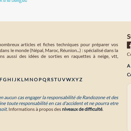
S
mbreux articles et fiches techniques pour préparer vos
dans le monde (Népal, Maroc, Réunion...) : spécialisé dans la
C
s aussi des idées de sorties en raquettes à neige, vtt,
A 
C
F
G
H
I
J
K
L
M
N
O
P
Q
R
S
T
U
V
W
X
Y
Z
 en aucun cas engager la responsabilité de Randozone et des
ne toute responsabilité en cas d'accident et ne pourra etre
soit
. Informations à propos des
niveaux de difficulté
.