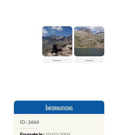
Informations
ID :
2664
Envoyée le :
10/02/2006