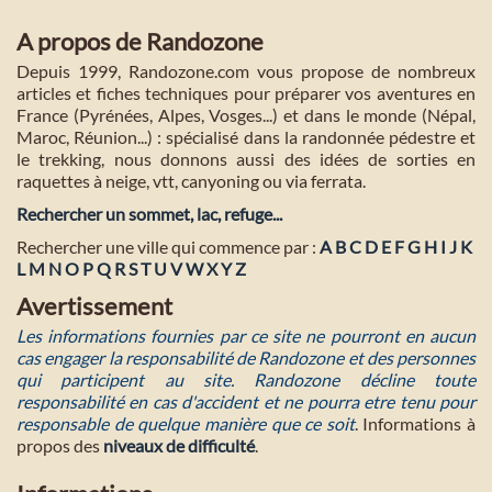
A propos de Randozone
Depuis 1999, Randozone.com vous propose de nombreux
articles et fiches techniques pour préparer vos aventures en
France (Pyrénées, Alpes, Vosges...) et dans le monde (Népal,
Maroc, Réunion...) : spécialisé dans la randonnée pédestre et
le trekking, nous donnons aussi des idées de sorties en
raquettes à neige, vtt, canyoning ou via ferrata.
Rechercher un sommet, lac, refuge...
Rechercher une ville qui commence par :
A
B
C
D
E
F
G
H
I
J
K
L
M
N
O
P
Q
R
S
T
U
V
W
X
Y
Z
Avertissement
Les informations fournies par ce site ne pourront en aucun
cas engager la responsabilité de Randozone et des personnes
qui participent au site. Randozone décline toute
responsabilité en cas d'accident et ne pourra etre tenu pour
responsable de quelque manière que ce soit
. Informations à
propos des
niveaux de difficulté
.