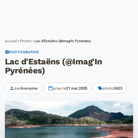
Cartes
Blog
Mon compte
Accueil
Photos
Lac d'Estaëns (@Imag'In Pyrénées)
PHOTOGRAPHIE
Lac d'Estaëns (@Imag'In
Pyrénées)
par
Anonyme
prise le
21 mai 2005
photo
2423