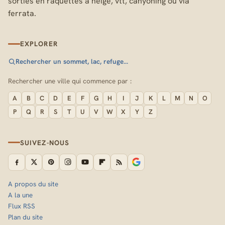
sorties en raquettes à neige, vtt, canyoning ou via
ferrata.
EXPLORER
Rechercher un sommet, lac, refuge…
Rechercher une ville qui commence par :
A
B
C
D
E
F
G
H
I
J
K
L
M
N
O
P
Q
R
S
T
U
V
W
X
Y
Z
SUIVEZ-NOUS
A propos du site
A la une
Flux RSS
Plan du site