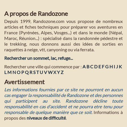
A propos de Randozone
Depuis 1999, Randozone.com vous propose de nombreux
articles et fiches techniques pour préparer vos aventures en
France (Pyrénées, Alpes, Vosges...) et dans le monde (Népal,
Maroc, Réunion...) : spécialisé dans la randonnée pédestre et
le trekking, nous donnons aussi des idées de sorties en
raquettes à neige, vtt, canyoning ou via ferrata.
Rechercher un sommet, lac, refuge...
Rechercher une ville qui commence par :
A
B
C
D
E
F
G
H
I
J
K
L
M
N
O
P
Q
R
S
T
U
V
W
X
Y
Z
Avertissement
Les informations fournies par ce site ne pourront en aucun
cas engager la responsabilité de Randozone et des personnes
qui participent au site. Randozone décline toute
responsabilité en cas d'accident et ne pourra etre tenu pour
responsable de quelque manière que ce soit
. Informations à
propos des
niveaux de difficulté
.