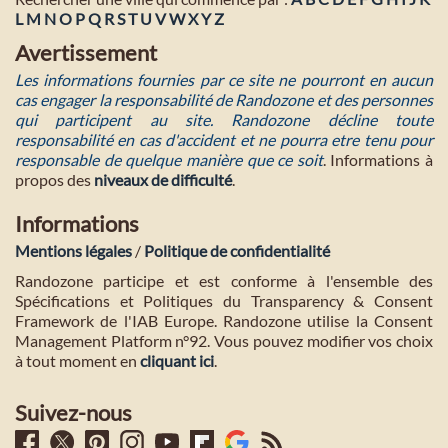
L
M
N
O
P
Q
R
S
T
U
V
W
X
Y
Z
Avertissement
Les informations fournies par ce site ne pourront en aucun
cas engager la responsabilité de Randozone et des personnes
qui participent au site. Randozone décline toute
responsabilité en cas d'accident et ne pourra etre tenu pour
responsable de quelque manière que ce soit
. Informations à
propos des
niveaux de difficulté
.
Informations
Mentions légales
/
Politique de confidentialité
Randozone participe et est conforme à l'ensemble des
Spécifications et Politiques du Transparency & Consent
Framework de l'IAB Europe. Randozone utilise la Consent
Management Platform n°92. Vous pouvez modifier vos choix
à tout moment en
cliquant ici
.
Suivez-nous