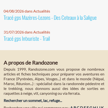
04/08/2026 dans Actualités
Tracé gps Mazères-Lezons - Des Coteaux à la Saligue
31/07/2026 dans Actualités
Tracé gps Intxuriste - Trail
A propos de Randozone
Depuis 1999, Randozone.com vous propose de nombreux
articles et fiches techniques pour préparer vos aventures en
France (Pyrénées, Alpes, Vosges...) et dans le monde (Népal,
Maroc, Réunion...) : spécialisé dans la randonnée pédestre et
le trekking, nous donnons aussi des idées de sorties en
raquettes à neige, vtt, canyoning ou via ferrata.
Rechercher un sommet, lac, refuge...
Rechercher une ville qui commence par :
A
B
C
D
E
F
G
H
I
J
K