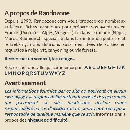
A propos de Randozone
Depuis 1999, Randozone.com vous propose de nombreux
articles et fiches techniques pour préparer vos aventures en
France (Pyrénées, Alpes, Vosges...) et dans le monde (Népal,
Maroc, Réunion...) : spécialisé dans la randonnée pédestre et
le trekking, nous donnons aussi des idées de sorties en
raquettes à neige, vtt, canyoning ou via ferrata.
Rechercher un sommet, lac, refuge...
Rechercher une ville qui commence par :
A
B
C
D
E
F
G
H
I
J
K
L
M
N
O
P
Q
R
S
T
U
V
W
X
Y
Z
Avertissement
Les informations fournies par ce site ne pourront en aucun
cas engager la responsabilité de Randozone et des personnes
qui participent au site. Randozone décline toute
responsabilité en cas d'accident et ne pourra etre tenu pour
responsable de quelque manière que ce soit
. Informations à
propos des
niveaux de difficulté
.