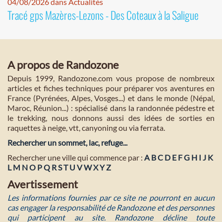
04/08/2026 dans Actualités
Tracé gps Mazères-Lezons - Des Coteaux à la Saligue
A propos de Randozone
Depuis 1999, Randozone.com vous propose de nombreux
articles et fiches techniques pour préparer vos aventures en
France (Pyrénées, Alpes, Vosges...) et dans le monde (Népal,
Maroc, Réunion...) : spécialisé dans la randonnée pédestre et
le trekking, nous donnons aussi des idées de sorties en
raquettes à neige, vtt, canyoning ou via ferrata.
Rechercher un sommet, lac, refuge...
Rechercher une ville qui commence par :
A
B
C
D
E
F
G
H
I
J
K
L
M
N
O
P
Q
R
S
T
U
V
W
X
Y
Z
Avertissement
Les informations fournies par ce site ne pourront en aucun
cas engager la responsabilité de Randozone et des personnes
qui participent au site. Randozone décline toute