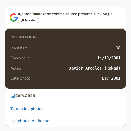
Ajouter Randozone comme source préférée sur Google
Ajouter
INFORMATIONS
Identifiant
18
Envoyée le
14/10/2001
Auteur
Xavier Argeles (Rokad)
Date photo
Eté 2001
EXPLORER
Toutes les photos
Les photos de Rokad