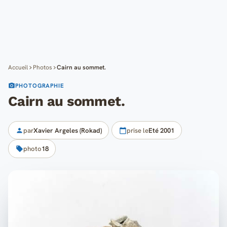
Cartes
Blog
Mon compte
Accueil
Photos
Cairn au sommet.
PHOTOGRAPHIE
Cairn au sommet.
par
Xavier Argeles (Rokad)
prise le
Eté 2001
photo
18