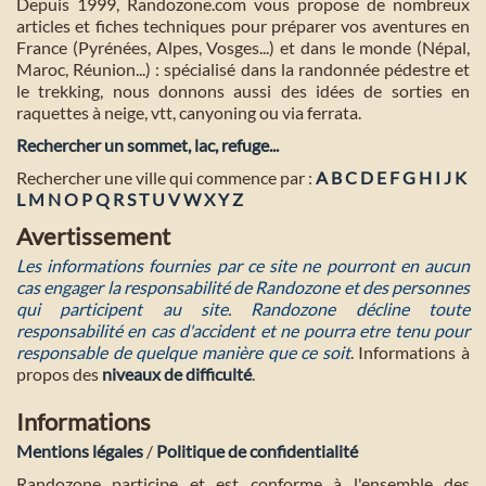
Depuis 1999, Randozone.com vous propose de nombreux
articles et fiches techniques pour préparer vos aventures en
France (Pyrénées, Alpes, Vosges...) et dans le monde (Népal,
Maroc, Réunion...) : spécialisé dans la randonnée pédestre et
le trekking, nous donnons aussi des idées de sorties en
raquettes à neige, vtt, canyoning ou via ferrata.
Rechercher un sommet, lac, refuge...
Rechercher une ville qui commence par :
A
B
C
D
E
F
G
H
I
J
K
L
M
N
O
P
Q
R
S
T
U
V
W
X
Y
Z
Avertissement
Les informations fournies par ce site ne pourront en aucun
cas engager la responsabilité de Randozone et des personnes
qui participent au site. Randozone décline toute
responsabilité en cas d'accident et ne pourra etre tenu pour
responsable de quelque manière que ce soit
. Informations à
propos des
niveaux de difficulté
.
Informations
Mentions légales
/
Politique de confidentialité
Randozone participe et est conforme à l'ensemble des