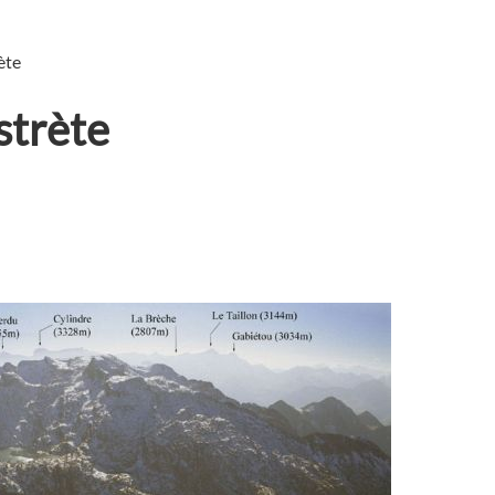
ète
strète