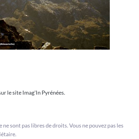
ur le site Imag'In Pyrénées.
te ne sont pas libres de droits. Vous ne pouvez pas les
iétaire.