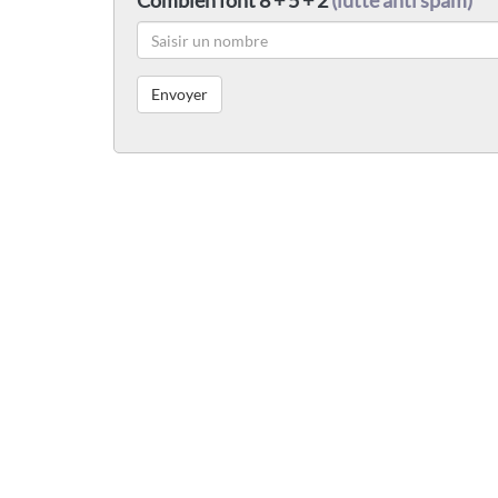
Combien font 8 + 5 + 2
(lutte anti spam)