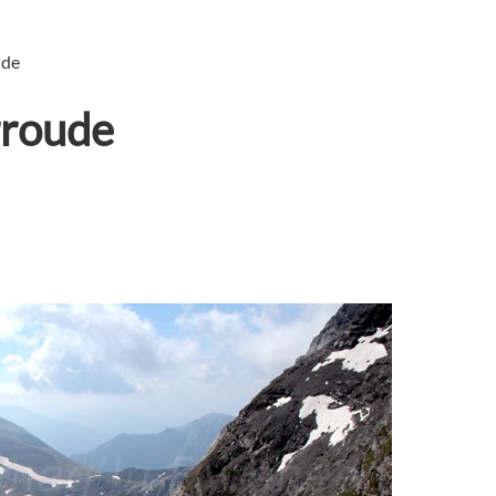
ude
rroude