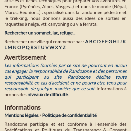
articles et fiches techniques pour préparer vos aventures en
France (Pyrénées, Alpes, Vosges...) et dans le monde (Népal,
Maroc, Réunion...) : spécialisé dans la randonnée pédestre et
le trekking, nous donnons aussi des idées de sorties en
raquettes à neige, vtt, canyoning ou via ferrata.
Rechercher un sommet, lac, refuge...
Rechercher une ville qui commence par :
A
B
C
D
E
F
G
H
I
J
K
L
M
N
O
P
Q
R
S
T
U
V
W
X
Y
Z
Avertissement
Les informations fournies par ce site ne pourront en aucun
cas engager la responsabilité de Randozone et des personnes
qui participent au site. Randozone décline toute
responsabilité en cas d'accident et ne pourra etre tenu pour
responsable de quelque manière que ce soit
. Informations à
propos des
niveaux de difficulté
.
Informations
Mentions légales
/
Politique de confidentialité
Randozone participe et est conforme à l'ensemble des
Spécifications et Politiques du Transparency & Consent