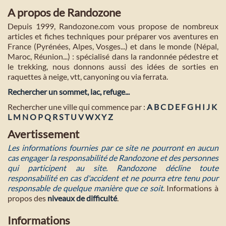
A propos de Randozone
Depuis 1999, Randozone.com vous propose de nombreux
articles et fiches techniques pour préparer vos aventures en
France (Pyrénées, Alpes, Vosges...) et dans le monde (Népal,
Maroc, Réunion...) : spécialisé dans la randonnée pédestre et
le trekking, nous donnons aussi des idées de sorties en
raquettes à neige, vtt, canyoning ou via ferrata.
Rechercher un sommet, lac, refuge...
Rechercher une ville qui commence par :
A
B
C
D
E
F
G
H
I
J
K
L
M
N
O
P
Q
R
S
T
U
V
W
X
Y
Z
Avertissement
Les informations fournies par ce site ne pourront en aucun
cas engager la responsabilité de Randozone et des personnes
qui participent au site. Randozone décline toute
responsabilité en cas d'accident et ne pourra etre tenu pour
responsable de quelque manière que ce soit
. Informations à
propos des
niveaux de difficulté
.
Informations