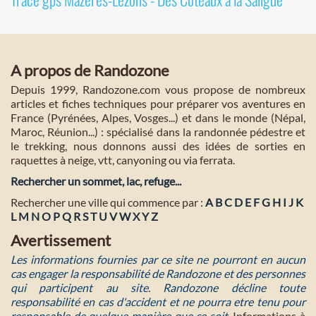
A propos de Randozone
Depuis 1999, Randozone.com vous propose de nombreux
articles et fiches techniques pour préparer vos aventures en
France (Pyrénées, Alpes, Vosges...) et dans le monde (Népal,
Maroc, Réunion...) : spécialisé dans la randonnée pédestre et
le trekking, nous donnons aussi des idées de sorties en
raquettes à neige, vtt, canyoning ou via ferrata.
Rechercher un sommet, lac, refuge...
Rechercher une ville qui commence par :
A
B
C
D
E
F
G
H
I
J
K
L
M
N
O
P
Q
R
S
T
U
V
W
X
Y
Z
Avertissement
Les informations fournies par ce site ne pourront en aucun
cas engager la responsabilité de Randozone et des personnes
qui participent au site. Randozone décline toute
responsabilité en cas d'accident et ne pourra etre tenu pour
responsable de quelque manière que ce soit
. Informations à