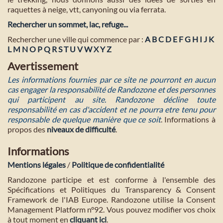
raquettes à neige, vtt, canyoning ou via ferrata.
Rechercher un sommet, lac, refuge...
Rechercher une ville qui commence par :
A
B
C
D
E
F
G
H
I
J
K
L
M
N
O
P
Q
R
S
T
U
V
W
X
Y
Z
Avertissement
Les informations fournies par ce site ne pourront en aucun
cas engager la responsabilité de Randozone et des personnes
qui participent au site. Randozone décline toute
responsabilité en cas d'accident et ne pourra etre tenu pour
responsable de quelque manière que ce soit
. Informations à
propos des
niveaux de difficulté
.
Informations
Mentions légales
/
Politique de confidentialité
Randozone participe et est conforme à l'ensemble des
Spécifications et Politiques du Transparency & Consent
Framework de l'IAB Europe. Randozone utilise la Consent
Management Platform n°92. Vous pouvez modifier vos choix
à tout moment en
cliquant ici
.