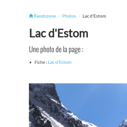
Randozone
Photos
Lac d'Estom
Lac d'Estom
Une photo de la page :
Fiche :
Lac d'Estom