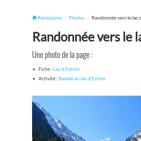
Randozone
Photos
Randonnée vers le lac
Randonnée vers le l
Une photo de la page :
Fiche :
Lac d'Estom
Activité :
Balade au lac d'Estom