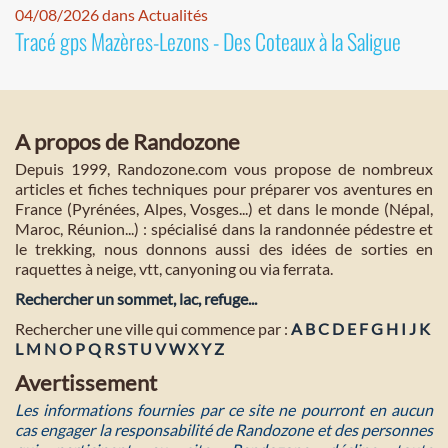
04/08/2026 dans Actualités
Tracé gps Mazères-Lezons - Des Coteaux à la Saligue
A propos de Randozone
Depuis 1999, Randozone.com vous propose de nombreux
articles et fiches techniques pour préparer vos aventures en
France (Pyrénées, Alpes, Vosges...) et dans le monde (Népal,
Maroc, Réunion...) : spécialisé dans la randonnée pédestre et
le trekking, nous donnons aussi des idées de sorties en
raquettes à neige, vtt, canyoning ou via ferrata.
Rechercher un sommet, lac, refuge...
Rechercher une ville qui commence par :
A
B
C
D
E
F
G
H
I
J
K
L
M
N
O
P
Q
R
S
T
U
V
W
X
Y
Z
Avertissement
Les informations fournies par ce site ne pourront en aucun
cas engager la responsabilité de Randozone et des personnes