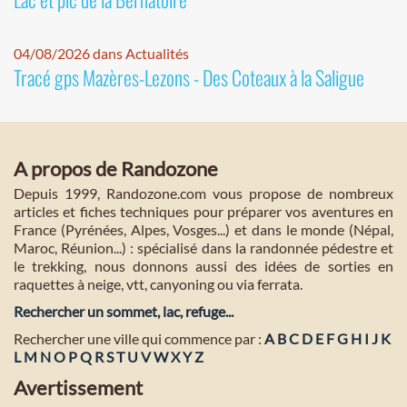
04/08/2026 dans Actualités
Tracé gps Mazères-Lezons - Des Coteaux à la Saligue
A propos de Randozone
Depuis 1999, Randozone.com vous propose de nombreux
articles et fiches techniques pour préparer vos aventures en
France (Pyrénées, Alpes, Vosges...) et dans le monde (Népal,
Maroc, Réunion...) : spécialisé dans la randonnée pédestre et
le trekking, nous donnons aussi des idées de sorties en
raquettes à neige, vtt, canyoning ou via ferrata.
Rechercher un sommet, lac, refuge...
Rechercher une ville qui commence par :
A
B
C
D
E
F
G
H
I
J
K
L
M
N
O
P
Q
R
S
T
U
V
W
X
Y
Z
Avertissement