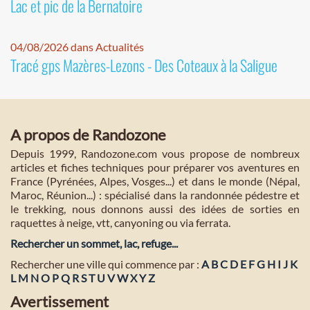
Lac et pic de la Bernatoire
04/08/2026 dans Actualités
Tracé gps Mazères-Lezons - Des Coteaux à la Saligue
A propos de Randozone
Depuis 1999, Randozone.com vous propose de nombreux
articles et fiches techniques pour préparer vos aventures en
France (Pyrénées, Alpes, Vosges...) et dans le monde (Népal,
Maroc, Réunion...) : spécialisé dans la randonnée pédestre et
le trekking, nous donnons aussi des idées de sorties en
raquettes à neige, vtt, canyoning ou via ferrata.
Rechercher un sommet, lac, refuge...
Rechercher une ville qui commence par :
A
B
C
D
E
F
G
H
I
J
K
L
M
N
O
P
Q
R
S
T
U
V
W
X
Y
Z
Avertissement