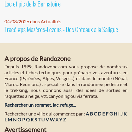
Lac et pic de la Bernatoire
04/08/2026 dans Actualités
Tracé gps Mazères-Lezons - Des Coteaux à la Saligue
A propos de Randozone
Depuis 1999, Randozone.com vous propose de nombreux
articles et fiches techniques pour préparer vos aventures en
France (Pyrénées, Alpes, Vosges...) et dans le monde (Népal,
Maroc, Réunion...) : spécialisé dans la randonnée pédestre et
le trekking, nous donnons aussi des idées de sorties en
raquettes à neige, vtt, canyoning ou via ferrata.
Rechercher un sommet, lac, refuge...
Rechercher une ville qui commence par :
A
B
C
D
E
F
G
H
I
J
K
L
M
N
O
P
Q
R
S
T
U
V
W
X
Y
Z
Avertissement