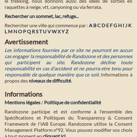
le trekking, nous donnons aussi des idées de sorties en
raquettes à neige, vtt, canyoning ou via ferrata.
Rechercher un sommet, lac, refuge...
Rechercher une ville qui commence par :
A
B
C
D
E
F
G
H
I
J
K
L
M
N
O
P
Q
R
S
T
U
V
W
X
Y
Z
Avertissement
Les informations fournies par ce site ne pourront en aucun
cas engager la responsabilité de Randozone et des personnes
qui participent au site. Randozone décline toute
responsabilité en cas d'accident et ne pourra etre tenu pour
responsable de quelque manière que ce soit
. Informations à
propos des
niveaux de difficulté
.
Informations
Mentions légales
/
Politique de confidentialité
Randozone participe et est conforme à l'ensemble des
Spécifications et Politiques du Transparency & Consent
Framework de l'IAB Europe. Randozone utilise la Consent
Management Platform n°92. Vous pouvez modifier vos choix
à tout moment en
cliquant ici
.