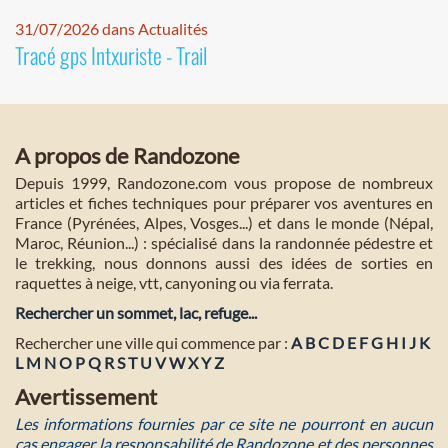
31/07/2026 dans Actualités
Tracé gps Intxuriste - Trail
A propos de Randozone
Depuis 1999, Randozone.com vous propose de nombreux
articles et fiches techniques pour préparer vos aventures en
France (Pyrénées, Alpes, Vosges...) et dans le monde (Népal,
Maroc, Réunion...) : spécialisé dans la randonnée pédestre et
le trekking, nous donnons aussi des idées de sorties en
raquettes à neige, vtt, canyoning ou via ferrata.
Rechercher un sommet, lac, refuge...
Rechercher une ville qui commence par :
A
B
C
D
E
F
G
H
I
J
K
L
M
N
O
P
Q
R
S
T
U
V
W
X
Y
Z
Avertissement
Les informations fournies par ce site ne pourront en aucun
cas engager la responsabilité de Randozone et des personnes