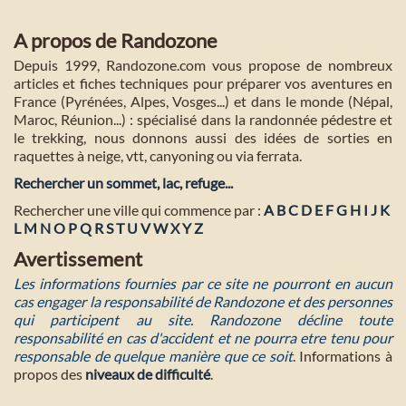
A propos de Randozone
Depuis 1999, Randozone.com vous propose de nombreux
articles et fiches techniques pour préparer vos aventures en
France (Pyrénées, Alpes, Vosges...) et dans le monde (Népal,
Maroc, Réunion...) : spécialisé dans la randonnée pédestre et
le trekking, nous donnons aussi des idées de sorties en
raquettes à neige, vtt, canyoning ou via ferrata.
Rechercher un sommet, lac, refuge...
Rechercher une ville qui commence par :
A
B
C
D
E
F
G
H
I
J
K
L
M
N
O
P
Q
R
S
T
U
V
W
X
Y
Z
Avertissement
Les informations fournies par ce site ne pourront en aucun
cas engager la responsabilité de Randozone et des personnes
qui participent au site. Randozone décline toute
responsabilité en cas d'accident et ne pourra etre tenu pour
responsable de quelque manière que ce soit
. Informations à
propos des
niveaux de difficulté
.