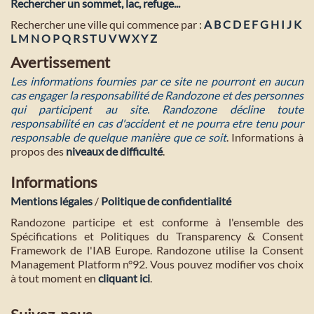
Rechercher un sommet, lac, refuge...
Rechercher une ville qui commence par :
A
B
C
D
E
F
G
H
I
J
K
L
M
N
O
P
Q
R
S
T
U
V
W
X
Y
Z
Avertissement
Les informations fournies par ce site ne pourront en aucun
cas engager la responsabilité de Randozone et des personnes
qui participent au site. Randozone décline toute
responsabilité en cas d'accident et ne pourra etre tenu pour
responsable de quelque manière que ce soit
. Informations à
propos des
niveaux de difficulté
.
Informations
Mentions légales
/
Politique de confidentialité
Randozone participe et est conforme à l'ensemble des
Spécifications et Politiques du Transparency & Consent
Framework de l'IAB Europe. Randozone utilise la Consent
Management Platform n°92. Vous pouvez modifier vos choix
à tout moment en
cliquant ici
.