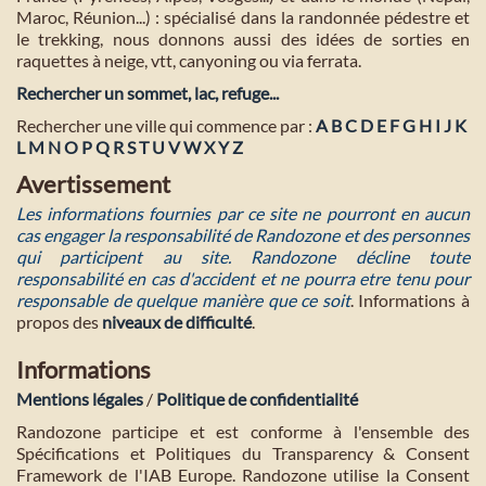
Maroc, Réunion...) : spécialisé dans la randonnée pédestre et
le trekking, nous donnons aussi des idées de sorties en
raquettes à neige, vtt, canyoning ou via ferrata.
Rechercher un sommet, lac, refuge...
Rechercher une ville qui commence par :
A
B
C
D
E
F
G
H
I
J
K
L
M
N
O
P
Q
R
S
T
U
V
W
X
Y
Z
Avertissement
Les informations fournies par ce site ne pourront en aucun
cas engager la responsabilité de Randozone et des personnes
qui participent au site. Randozone décline toute
responsabilité en cas d'accident et ne pourra etre tenu pour
responsable de quelque manière que ce soit
. Informations à
propos des
niveaux de difficulté
.
Informations
Mentions légales
/
Politique de confidentialité
Randozone participe et est conforme à l'ensemble des
Spécifications et Politiques du Transparency & Consent
Framework de l'IAB Europe. Randozone utilise la Consent