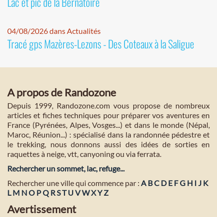
Lac et pic de la Bernatoire
04/08/2026 dans Actualités
Tracé gps Mazères-Lezons - Des Coteaux à la Saligue
A propos de Randozone
Depuis 1999, Randozone.com vous propose de nombreux
articles et fiches techniques pour préparer vos aventures en
France (Pyrénées, Alpes, Vosges...) et dans le monde (Népal,
Maroc, Réunion...) : spécialisé dans la randonnée pédestre et
le trekking, nous donnons aussi des idées de sorties en
raquettes à neige, vtt, canyoning ou via ferrata.
Rechercher un sommet, lac, refuge...
Rechercher une ville qui commence par :
A
B
C
D
E
F
G
H
I
J
K
L
M
N
O
P
Q
R
S
T
U
V
W
X
Y
Z
Avertissement