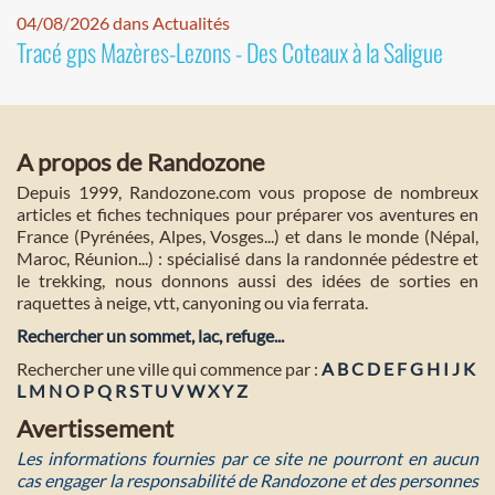
04/08/2026 dans Actualités
Tracé gps Mazères-Lezons - Des Coteaux à la Saligue
A propos de Randozone
Depuis 1999, Randozone.com vous propose de nombreux
articles et fiches techniques pour préparer vos aventures en
France (Pyrénées, Alpes, Vosges...) et dans le monde (Népal,
Maroc, Réunion...) : spécialisé dans la randonnée pédestre et
le trekking, nous donnons aussi des idées de sorties en
raquettes à neige, vtt, canyoning ou via ferrata.
Rechercher un sommet, lac, refuge...
Rechercher une ville qui commence par :
A
B
C
D
E
F
G
H
I
J
K
L
M
N
O
P
Q
R
S
T
U
V
W
X
Y
Z
Avertissement
Les informations fournies par ce site ne pourront en aucun
cas engager la responsabilité de Randozone et des personnes