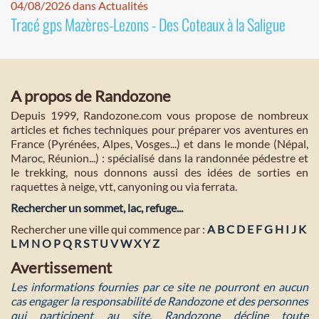
04/08/2026 dans Actualités
Tracé gps Mazères-Lezons - Des Coteaux à la Saligue
A propos de Randozone
Depuis 1999, Randozone.com vous propose de nombreux
articles et fiches techniques pour préparer vos aventures en
France (Pyrénées, Alpes, Vosges...) et dans le monde (Népal,
Maroc, Réunion...) : spécialisé dans la randonnée pédestre et
le trekking, nous donnons aussi des idées de sorties en
raquettes à neige, vtt, canyoning ou via ferrata.
Rechercher un sommet, lac, refuge...
Rechercher une ville qui commence par :
A
B
C
D
E
F
G
H
I
J
K
L
M
N
O
P
Q
R
S
T
U
V
W
X
Y
Z
Avertissement
Les informations fournies par ce site ne pourront en aucun
cas engager la responsabilité de Randozone et des personnes
qui participent au site. Randozone décline toute