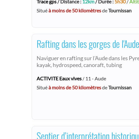
Trace gps
/ Distance :
12km
/ Durée :
5h30
/
Alti
Situé
à moins de 50 kilomètres
de
Tournissan
Rafting dans les gorges de l'Aud
Naviguer en rafting sur l'Aude dans les Pyr
kayak, hydrospeed, canoraft, tubing
ACTIVITE Eaux vives
/ 11 - Aude
Situé
à moins de 50 kilomètres
de
Tournissan
Sentier d’interprétation historiq