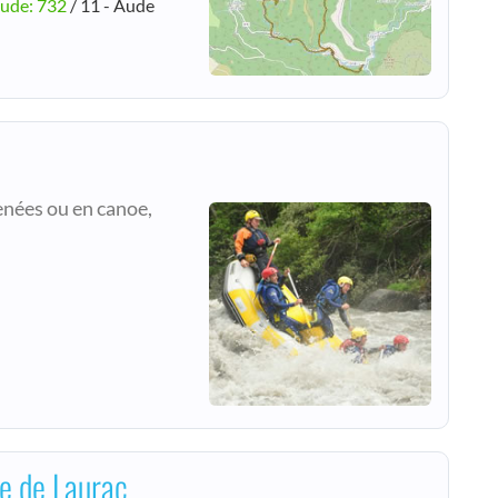
tude: 732
/ 11 - Aude
e
enées ou en canoe,
ue de Laurac