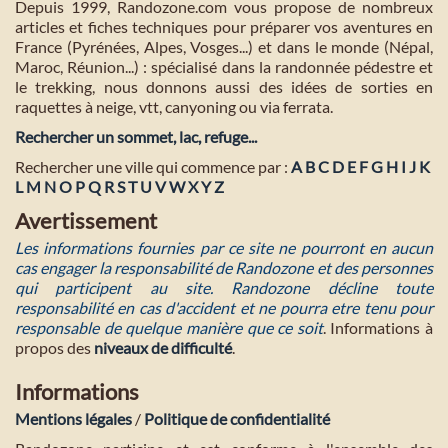
Depuis 1999, Randozone.com vous propose de nombreux
articles et fiches techniques pour préparer vos aventures en
France (Pyrénées, Alpes, Vosges...) et dans le monde (Népal,
Maroc, Réunion...) : spécialisé dans la randonnée pédestre et
le trekking, nous donnons aussi des idées de sorties en
raquettes à neige, vtt, canyoning ou via ferrata.
Rechercher un sommet, lac, refuge...
Rechercher une ville qui commence par :
A
B
C
D
E
F
G
H
I
J
K
L
M
N
O
P
Q
R
S
T
U
V
W
X
Y
Z
Avertissement
Les informations fournies par ce site ne pourront en aucun
cas engager la responsabilité de Randozone et des personnes
qui participent au site. Randozone décline toute
responsabilité en cas d'accident et ne pourra etre tenu pour
responsable de quelque manière que ce soit
. Informations à
propos des
niveaux de difficulté
.
Informations
Mentions légales
/
Politique de confidentialité