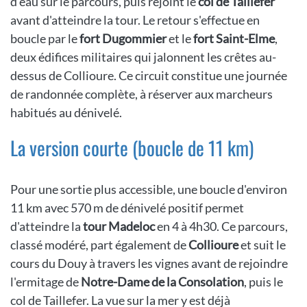
d'eau sur le parcours, puis rejoint le
col de Taillefer
avant d'atteindre la tour. Le retour s'effectue en
boucle par le
fort Dugommier
et le
fort Saint-Elme
,
deux édifices militaires qui jalonnent les crêtes au-
dessus de Collioure. Ce circuit constitue une journée
de randonnée complète, à réserver aux marcheurs
habitués au dénivelé.
La version courte (boucle de 11 km)
Pour une sortie plus accessible, une boucle d'environ
11 km avec 570 m de dénivelé positif permet
d'atteindre la
tour Madeloc
en 4 à 4h30. Ce parcours,
classé modéré, part également de
Collioure
et suit le
cours du Douy à travers les vignes avant de rejoindre
l'ermitage de
Notre-Dame de la Consolation
, puis le
col de Taillefer. La vue sur la mer y est déjà