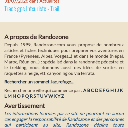
31/07/2026 dans Actualités
Tracé gps Intxuriste - Trail
A propos de Randozone
Depuis 1999, Randozone.com vous propose de nombreux
articles et fiches techniques pour préparer vos aventures en
France (Pyrénées, Alpes, Vosges...) et dans le monde (Népal,
Maroc, Réunion...) : spécialisé dans la randonnée pédestre et
le trekking, nous donnons aussi des idées de sorties en
raquettes à neige, vtt, canyoning ou via ferrata.
Rechercher un sommet, lac, refuge...
Rechercher une ville qui commence par :
A
B
C
D
E
F
G
H
I
J
K
L
M
N
O
P
Q
R
S
T
U
V
W
X
Y
Z
Avertissement
Les informations fournies par ce site ne pourront en aucun
cas engager la responsabilité de Randozone et des personnes
qui participent au site. Randozone décline toute