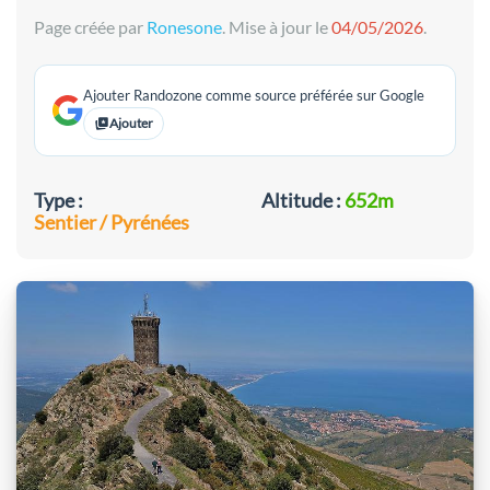
Page créée par
Ronesone
. Mise à jour le
04/05/2026
.
Ajouter Randozone comme source préférée sur Google
Ajouter
Type :
Altitude :
652m
Sentier / Pyrénées