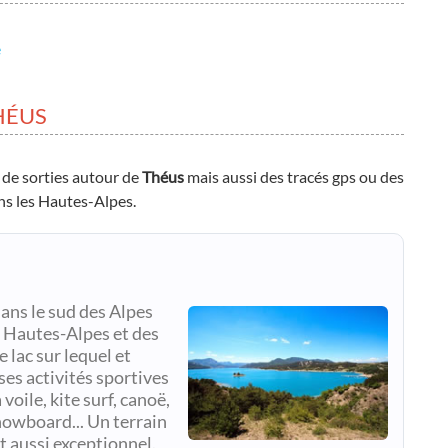
e
HÉUS
 de sorties autour de
Théus
mais aussi des tracés gps ou des
ans les Hautes-Alpes.
dans le sud des Alpes
s Hautes-Alpes et des
lac sur lequel et
es activités sportives
 voile, kite surf, canoë,
snowboard... Un terrain
t aussi exceptionnel.