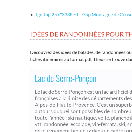
Ign Top 25 nº3338 ET - Gap Montagne de Céüs
IDÉES DE RANDONNÉES POUR T
Découvrez des idées de balades, de randonnées ou
fiches itinéraires au format pdf. Théus se trouve d
Lac de Serre-Ponçon
Le lac de Serre-Ponçon est un lac artificiel 
françaises à la limite des départements de
Alpes-de-Haute-Provence. C'est un superbe 
autours duquel sont possibles de nombreus
toute l'année : ski nautique, voile, planche à
vtt, randonnée, escalade, via-ferrata, ski, 
de jeu vraiment fabuleux dans un cadre tou