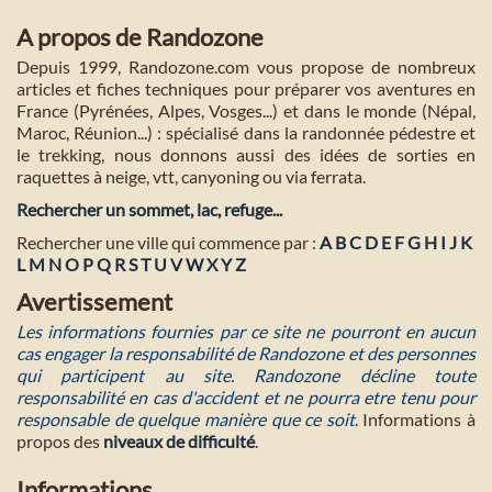
A propos de Randozone
Depuis 1999, Randozone.com vous propose de nombreux
articles et fiches techniques pour préparer vos aventures en
France (Pyrénées, Alpes, Vosges...) et dans le monde (Népal,
Maroc, Réunion...) : spécialisé dans la randonnée pédestre et
le trekking, nous donnons aussi des idées de sorties en
raquettes à neige, vtt, canyoning ou via ferrata.
Rechercher un sommet, lac, refuge...
Rechercher une ville qui commence par :
A
B
C
D
E
F
G
H
I
J
K
L
M
N
O
P
Q
R
S
T
U
V
W
X
Y
Z
Avertissement
Les informations fournies par ce site ne pourront en aucun
cas engager la responsabilité de Randozone et des personnes
qui participent au site. Randozone décline toute
responsabilité en cas d'accident et ne pourra etre tenu pour
responsable de quelque manière que ce soit
. Informations à
propos des
niveaux de difficulté
.
Informations