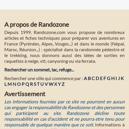
A propos de Randozone
Depuis 1999, Randozone.com vous propose de nombreux
articles et fiches techniques pour préparer vos aventures en
France (Pyrénées, Alpes, Vosges...) et dans le monde (Népal,
Maroc, Réunion...) : spécialisé dans la randonnée pédestre et
le trekking, nous donnons aussi des idées de sorties en
raquettes à neige, vtt, canyoning ou via ferrata.
Rechercher un sommet, lac, refuge...
Rechercher une ville qui commence par :
A
B
C
D
E
F
G
H
I
J
K
L
M
N
O
P
Q
R
S
T
U
V
W
X
Y
Z
Avertissement
Les informations fournies par ce site ne pourront en aucun
cas engager la responsabilité de Randozone et des personnes
qui participent au site. Randozone décline toute
responsabilité en cas d'accident et ne pourra etre tenu pour
responsable de quelque manière que ce soit
. Informations à