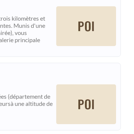
trois kilomètres et
ntes. Munis d'une
airée), vous
lerie principale
nées (département de
neursà une altitude de