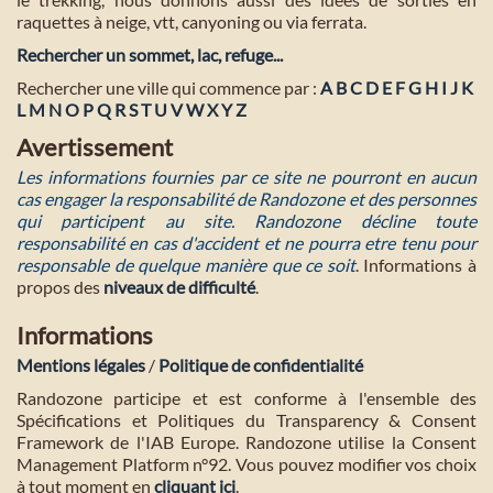
raquettes à neige, vtt, canyoning ou via ferrata.
Rechercher un sommet, lac, refuge...
Rechercher une ville qui commence par :
A
B
C
D
E
F
G
H
I
J
K
L
M
N
O
P
Q
R
S
T
U
V
W
X
Y
Z
Avertissement
Les informations fournies par ce site ne pourront en aucun
cas engager la responsabilité de Randozone et des personnes
qui participent au site. Randozone décline toute
responsabilité en cas d'accident et ne pourra etre tenu pour
responsable de quelque manière que ce soit
. Informations à
propos des
niveaux de difficulté
.
Informations
Mentions légales
/
Politique de confidentialité
Randozone participe et est conforme à l'ensemble des
Spécifications et Politiques du Transparency & Consent
Framework de l'IAB Europe. Randozone utilise la Consent
Management Platform n°92. Vous pouvez modifier vos choix
à tout moment en
cliquant ici
.