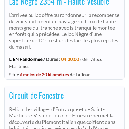
Lac Nègre 2354 m - Haute Vésubie
L’arrivée au lac offre au randonneur la récompense
de voir subitement un paysage rocheux de haute
montagne qui tranche avec la tranquille montée
en forêt qui a précédée. Le lac Nègre d’une
superficie de 12 ha est un des lacs les plus réputés
du massif.
LIEN Randonnée
/ Durée :
04:30:00
/ 06 - Alpes-
Maritimes
Situé
à moins de 20 kilomètres
de
La Tour
Circuit de Fenestre
Reliant les villages d'Entracque et de Saint-
Martin-de-Vésubie, le col de Fenestre permet la
découverte du Piémont italien que coiffent dans
le lointain les cimes neigeuses du Val d'Aoste