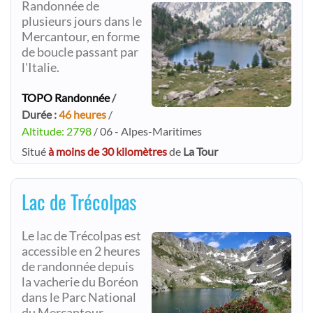
Randonnée de
plusieurs jours dans le
Mercantour, en forme
de boucle passant par
l'Italie.
TOPO Randonnée
/
Durée :
46 heures
/
Altitude: 2798
/ 06 - Alpes-Maritimes
Situé
à moins de 30 kilomètres
de
La Tour
Lac de Trécolpas
Le lac de Trécolpas est
accessible en 2 heures
de randonnée depuis
la vacherie du Boréon
dans le Parc National
du Mercantour.