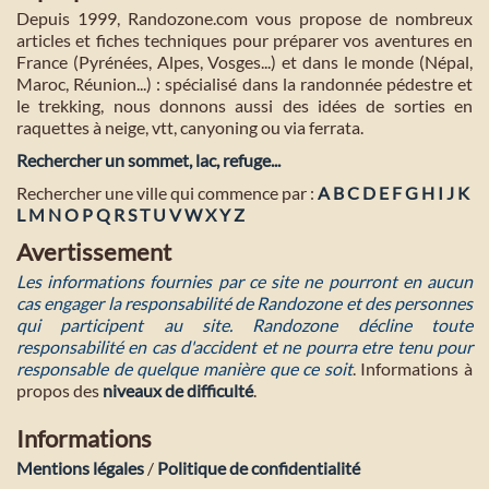
Depuis 1999, Randozone.com vous propose de nombreux
articles et fiches techniques pour préparer vos aventures en
France (Pyrénées, Alpes, Vosges...) et dans le monde (Népal,
Maroc, Réunion...) : spécialisé dans la randonnée pédestre et
le trekking, nous donnons aussi des idées de sorties en
raquettes à neige, vtt, canyoning ou via ferrata.
Rechercher un sommet, lac, refuge...
Rechercher une ville qui commence par :
A
B
C
D
E
F
G
H
I
J
K
L
M
N
O
P
Q
R
S
T
U
V
W
X
Y
Z
Avertissement
Les informations fournies par ce site ne pourront en aucun
cas engager la responsabilité de Randozone et des personnes
qui participent au site. Randozone décline toute
responsabilité en cas d'accident et ne pourra etre tenu pour
responsable de quelque manière que ce soit
. Informations à
propos des
niveaux de difficulté
.
Informations
Mentions légales
/
Politique de confidentialité