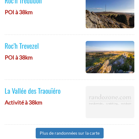
Roc'h Trédudon
POI à 38km
Roc'h Trevezel
POI à 38km
La Vallée des Traouïéro
Activité à 38km
Plus de randonnées sur la carte