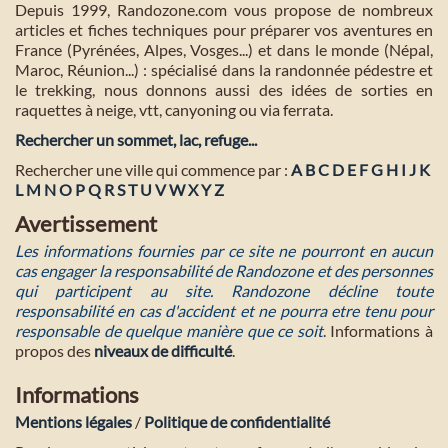
Depuis 1999, Randozone.com vous propose de nombreux
articles et fiches techniques pour préparer vos aventures en
France (Pyrénées, Alpes, Vosges...) et dans le monde (Népal,
Maroc, Réunion...) : spécialisé dans la randonnée pédestre et
le trekking, nous donnons aussi des idées de sorties en
raquettes à neige, vtt, canyoning ou via ferrata.
Rechercher un sommet, lac, refuge...
Rechercher une ville qui commence par :
A
B
C
D
E
F
G
H
I
J
K
L
M
N
O
P
Q
R
S
T
U
V
W
X
Y
Z
Avertissement
Les informations fournies par ce site ne pourront en aucun
cas engager la responsabilité de Randozone et des personnes
qui participent au site. Randozone décline toute
responsabilité en cas d'accident et ne pourra etre tenu pour
responsable de quelque manière que ce soit
. Informations à
propos des
niveaux de difficulté
.
Informations
Mentions légales
/
Politique de confidentialité