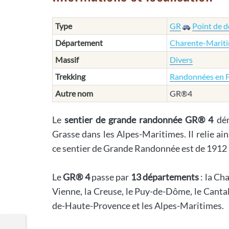
Type
GR
Point de d
Département
Charente-Marit
Massif
Divers
Trekking
Randonnées en 
Autre nom
GR®4
Le
sentier de grande randonnée GR
®
4
dém
Grasse dans les Alpes-Maritimes. Il relie ain
ce sentier de Grande Randonnée est de 1912
Le
GR
®
4
passe par
13 départements
: la Ch
Vienne, la Creuse, le Puy-de-Dôme, le Cantal, 
de-Haute-Provence et les Alpes-Maritimes.