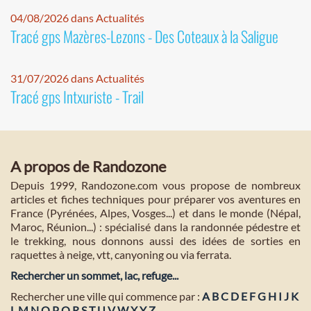
04/08/2026 dans Actualités
Tracé gps Mazères-Lezons - Des Coteaux à la Saligue
31/07/2026 dans Actualités
Tracé gps Intxuriste - Trail
A propos de Randozone
Depuis 1999, Randozone.com vous propose de nombreux
articles et fiches techniques pour préparer vos aventures en
France (Pyrénées, Alpes, Vosges...) et dans le monde (Népal,
Maroc, Réunion...) : spécialisé dans la randonnée pédestre et
le trekking, nous donnons aussi des idées de sorties en
raquettes à neige, vtt, canyoning ou via ferrata.
Rechercher un sommet, lac, refuge...
Rechercher une ville qui commence par :
A
B
C
D
E
F
G
H
I
J
K
L
M
N
O
P
Q
R
S
T
U
V
W
X
Y
Z