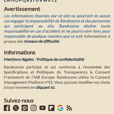
L
M
N
O
P
Q
R
S
T
U
V
W
X
Y
Z
Avertissement
Les informations fournies par ce site ne pourront en aucun
cas engager la responsabilité de Randozone et des personnes
qui participent au site. Randozone décline toute
responsabilité en cas d'accident et ne pourra etre tenu pour
responsable de quelque manière que ce soit
. Informations à
propos des
niveaux de difficulté
.
Informations
Mentions légales
/
Politique de confidentialité
Randozone participe et est conforme à l'ensemble des
Spécifications et Politiques du Transparency & Consent
Framework de l'IAB Europe. Randozone utilise la Consent
Management Platform n°92. Vous pouvez modifier vos choix
à tout moment en
cliquant ici
.
Suivez-nous