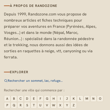
À PROPOS DE RANDOZONE
Depuis 1999, Randozone.com vous propose de
nombreux articles et fiches techniques pour
préparer vos aventures en France (Pyrénées, Alpes,
Vosges…) et dans le monde (Népal, Maroc,
Réunion…) : spécialisé dans la randonnée pédestre
et le trekking, nous donnons aussi des idées de
sorties en raquettes à neige, vtt, canyoning ou via
ferrata.
EXPLORER
Rechercher un sommet, lac, refuge…
Rechercher une ville qui commence par :
A
B
C
D
E
F
G
H
I
J
K
L
M
N
O
P
Q
R
S
T
U
V
W
X
Y
Z