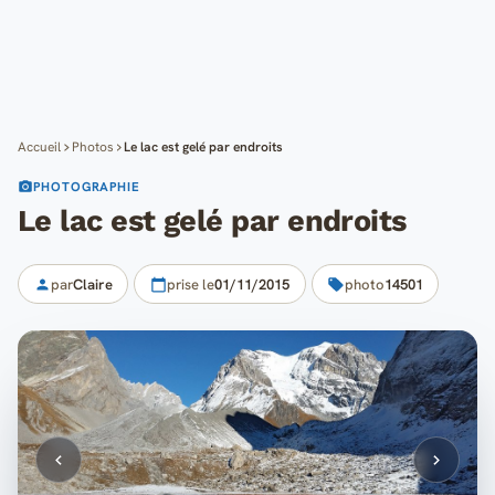
Cartes
Blog
Mon compte
Accueil
Photos
Le lac est gelé par endroits
PHOTOGRAPHIE
Le lac est gelé par endroits
par
Claire
prise le
01/11/2015
photo
14501